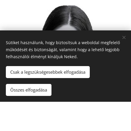
Sütiket használunk, hogy biztosítsuk a weboldal megfelelő
működését és biztonságát, valamint hogy a lehető legjobb
felhasználói élményt kínáljuk Neked.
Csak a legszükségesebbek elfogadása
Összes elfogadása
Horog Tímea