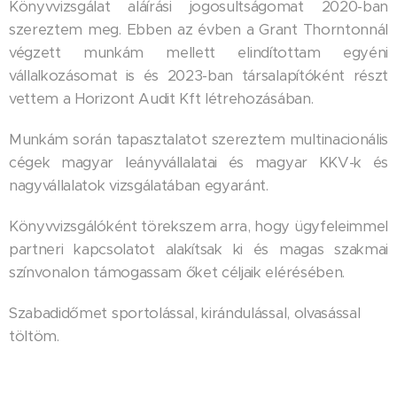
Könyvvizsgálat aláírási jogosultságomat 2020-ban
szereztem meg. Ebben az évben a Grant Thorntonnál
végzett munkám mellett elindítottam egyéni
vállalkozásomat is és 2023-ban társalapítóként részt
vettem a Horizont Audit Kft létrehozásában.
Munkám során tapasztalatot szereztem multinacionális
cégek magyar leányvállalatai és magyar KKV-k és
nagyvállalatok vizsgálatában egyaránt.
Könyvvizsgálóként törekszem arra, hogy ügyfeleimmel
partneri kapcsolatot alakítsak ki és magas szakmai
színvonalon támogassam őket céljaik elérésében.
Szabadidőmet sportolással, kirándulással, olvasással
töltöm.